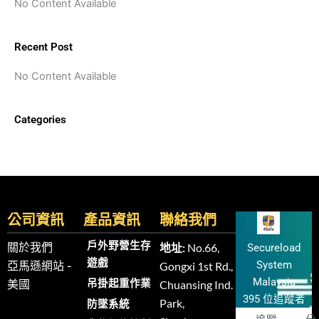
No Content Available
Recent Post
No Content Available
Categories
公司資訊
產品資訊
聯絡我們
戶外野營生存
關於我們
地址:
No.66,
Secureload
遊戲
System
亞馬遜網站 -
Gongxi 1st Rd.,
Malaysia
吊掛起重作業
美國
Chuansing Ind.
395 位追蹤者
Park,
防墜系統