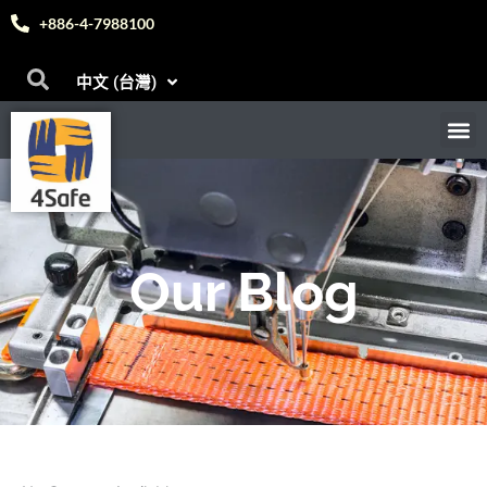
English
日本語
+886-4-7988100
Deutsch
Bahasa Melayu
中文 (台灣)
Español
M
首頁
關於我們
電子目錄
產品
聯絡我們
問答
部落格
訊息
Our Blog