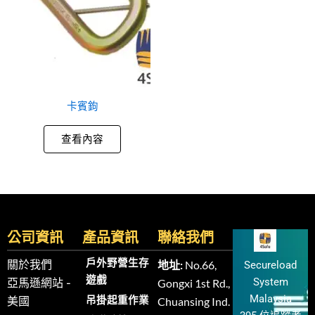
卡賓鉤
查看內容
公司資訊
產品資訊
聯絡我們
戶外野營生存
關於我們
地址:
No.66,
Secureload
遊戲
System
亞馬遜網站 -
Gongxi 1st Rd.,
Malaysia
吊掛起重作業
美國
Chuansing Ind.