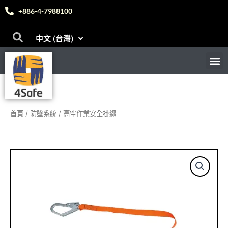
English
跳
日本語
+886-4-7988100
至
Deutsch
主
Bahasa Melayu
中文 (台灣)
Español
要
內
M
首頁
關於我們
電子目錄
產品
聯絡我們
問答
部落格
訊息
容
首頁
/
防墜系統
/ 高空作業安全掛繩