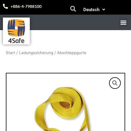
Zum
Español
+886-4-7988100
Deutsch
Inhalt
中文 (台灣)
springen
M
Start
/
Ladungssicherung
/ Abschleppgurte