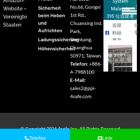
Amazon-
System
No.66, Gongxi
Sicherheit
Website –
Malaysia
1st Rd.,
beim Heben
395 位追蹤者
Vereinigte
Chuansing Ind.
und
Staaten
追蹤
分
Aufrichten
Park,
粉絲
享
Shenkang,
Ladungssicherung
專頁
Changhua
Höhensicherheit
50971, Taiwan.
Telefon:
+886-
4-7988100
E-Mail:
sales2@ppi-
4safe.com
© Copyright 2024 4safe Inc. All Rights Reserved
Telefon
Linie