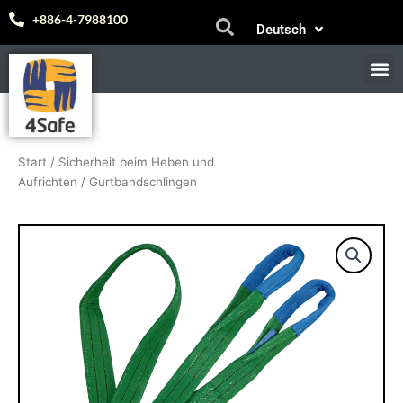
Zum
Español
+886-4-7988100
Deutsch
Inhalt
中文 (台灣)
springen
M
Start
/
Sicherheit beim Heben und
Aufrichten
/ Gurtbandschlingen