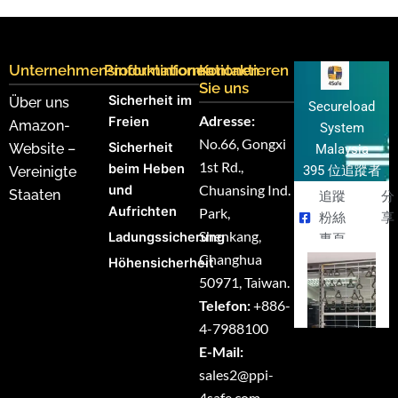
Unternehmensinformationen
Produktinformationen
Kontaktieren
Sie uns
Sicherheit im
Über uns
Secureload
Adresse:
Freien
Amazon-
System
No.66, Gongxi
Sicherheit
Website –
Malaysia
1st Rd.,
beim Heben
395 位追蹤者
Vereinigte
Chuansing Ind.
und
Staaten
追蹤
分
Aufrichten
Park,
粉絲
享
Shenkang,
Ladungssicherung
專頁
Changhua
Höhensicherheit
50971, Taiwan.
Telefon:
+886-
4-7988100
E-Mail:
sales2@ppi-
4safe.com