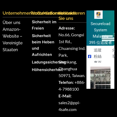
Unternehmensinformationen
Produktinformationen
Kontaktieren
Sie uns
Sicherheit im
Über uns
Secureload
Adresse:
Freien
Amazon-
System
No.66, Gongxi
Sicherheit
Website –
Malaysia
1st Rd.,
beim Heben
395 位追蹤者
Vereinigte
Chuansing Ind.
und
Staaten
追蹤
分
Aufrichten
Park,
粉絲
享
Shenkang,
Ladungssicherung
專頁
Changhua
Höhensicherheit
50971, Taiwan.
Telefon:
+886-
4-7988100
E-Mail:
sales2@ppi-
4safe.com