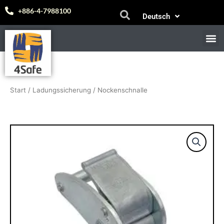
Zum
Español
+886-4-7988100
Deutsch
Inhalt
中文 (台灣)
springen
M
Start
/
Ladungssicherung
/ Nockenschnalle