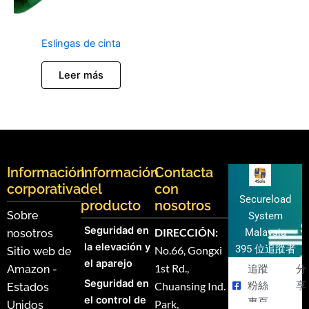
Eslingas de cinta
Leer más
Información
Información
Contacta
corporativa
del
con
Secureload
producto
nosotros
Sobre
System
Seguridad en
DIRECCIÓN:
Malaysia
nosotros
la elevación y
395 位追蹤者
No.66, Gongxi
Sitio web de
el aparejo
1st Rd.,
Amazon -
追蹤
分
Seguridad en
Chuansing Ind.
粉絲
享
Estados
el control de
專頁
Park,
Unidos