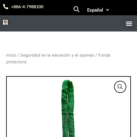
Ir
Bahasa Melayu
+886-4-7988100
Español
al
中文 (台灣)
contenido
M
Inicio
/
Seguridad en la elevación y el aparejo
/ Funda
protectora