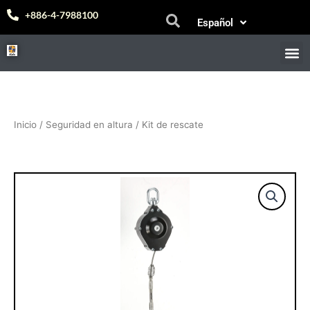
Ir
Bahasa Melayu
+886-4-7988100
Español
al
中文 (台灣)
contenido
M
Inicio
/
Seguridad en altura
/ Kit de rescate