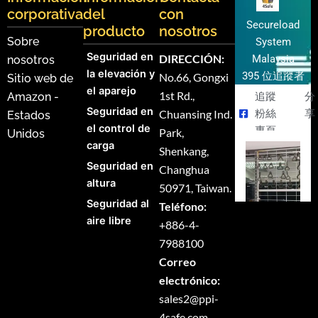
corporativa
del
con
Secureload
producto
nosotros
Sobre
System
Seguridad en
DIRECCIÓN:
Malaysia
nosotros
la elevación y
395 位追蹤者
No.66, Gongxi
Sitio web de
el aparejo
1st Rd.,
Amazon -
追蹤
分
Seguridad en
Chuansing Ind.
粉絲
享
Estados
el control de
專頁
Park,
Unidos
carga
Shenkang,
Seguridad en
Changhua
altura
50971, Taiwan.
Seguridad al
Teléfono:
aire libre
+886-4-
7988100
Correo
electrónico:
sales2@ppi-
4safe.com