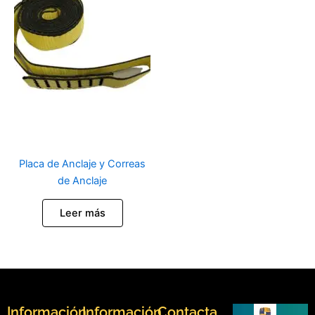
Placa de Anclaje y Correas
de Anclaje
Leer más
Información
Información
Contacta