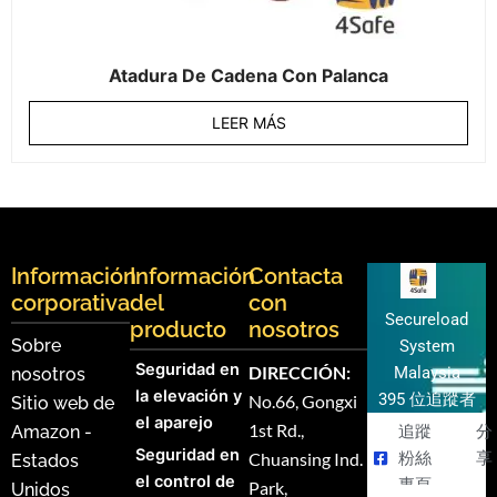
Atadura De Cadena Con Palanca
LEER MÁS
Información
Información
Contacta
corporativa
del
con
Secureload
producto
nosotros
Sobre
System
Seguridad en
DIRECCIÓN:
Malaysia
nosotros
la elevación y
395 位追蹤者
No.66, Gongxi
Sitio web de
el aparejo
1st Rd.,
Amazon -
追蹤
分
Seguridad en
Chuansing Ind.
粉絲
享
Estados
el control de
專頁
Park,
Unidos