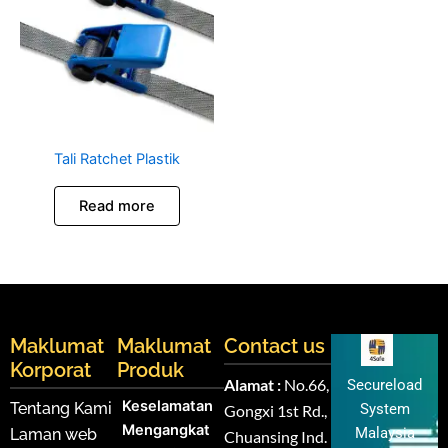
Tali Ratchet Plastik
Read more
Maklumat
Maklumat
Contact us
Korporat
Produk
Alamat :
No.66,
Secureload
Keselamatan
Tentang Kami
System
Gongxi 1st Rd.,
Mengangkat
Malaysia
Laman web
Chuansing Ind.