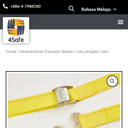
Skip
Español
+886-4-7988100
Bahasa Melayu
to
中文 (台灣)
content
M
MENGENAI
E-K
MASALA
Home
/
Keselamatan Kawalan Beban
/ tali pengikat cam