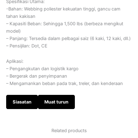
Spesifikasi Utama:
-Bahan: Webbing poliester kekuatan tinggi, gancu cam
tahan kakisan
– Kapasiti Beban: Sehingga 1,500 lbs (berbeza mengikut
model)
– Panjang: Tersedia dalam pelbagai saiz (6 kaki, 12 kaki, dll.)
– Pensijilan: Dot, CE
Aplikasi:
– Pengangkutan dan logistik kargo
– Bergerak dan penyimpanan
– Mengamankan beban pada trak, treler, dan kenderaan
Siasatan
Muat turun
Related products