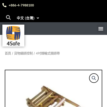
English
跳
日本語
+886-4-7988100
至
Deutsch
主
Bahasa Melayu
中文 (台灣)
Español
要
內
M
首頁
關於我們
電子目錄
產品
聯絡我們
問答
部落格
訊息
容
首頁
/
貨物綑綁控制
/ 4吋棘輪式捆綁帶