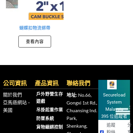
蝴蝶扣物流綁帶
查看內容
公司資訊
產品資訊
聯絡我們
戶外野營生存
關於我們
地址:
No.66,
Secureload
遊戲
System
亞馬遜網站 -
Gongxi 1st Rd.,
Malaysia
吊掛起重作業
美國
Chuansing Ind.
395 位追蹤者
Park,
防墜系統
追蹤
分
Shenkang,
貨物綑綁控制
粉絲
享