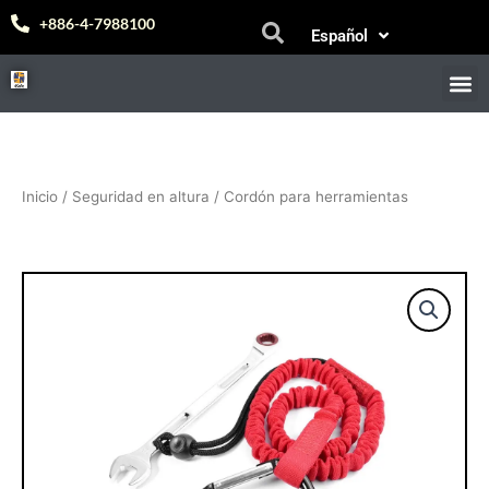
Ir
Bahasa Melayu
+886-4-7988100
Español
al
中文 (台灣)
contenido
M
Inicio
/
Seguridad en altura
/ Cordón para herramientas