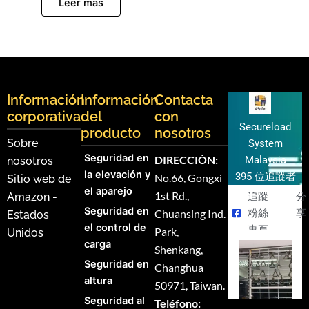
Leer más
Información
Información
Contacta
corporativa
del
con
Secureload
producto
nosotros
Sobre
System
Seguridad en
DIRECCIÓN:
Malaysia
nosotros
la elevación y
395 位追蹤者
No.66, Gongxi
Sitio web de
el aparejo
1st Rd.,
Amazon -
追蹤
分
Seguridad en
Chuansing Ind.
粉絲
享
Estados
el control de
專頁
Park,
Unidos
carga
Shenkang,
Seguridad en
Changhua
altura
50971, Taiwan.
Seguridad al
Teléfono: