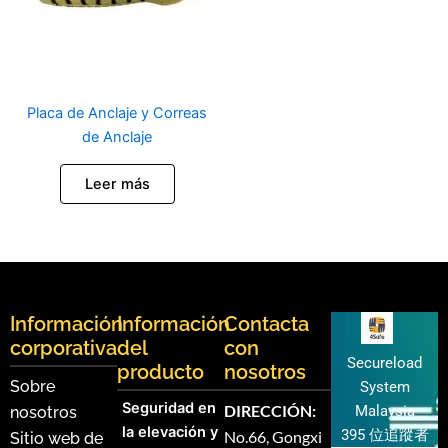
Placa de Anclaje y Correas
de Anclaje
Leer más
Información
Información
Contacta
corporativa
del
con
Secureload
producto
nosotros
Sobre
System
Seguridad en
DIRECCIÓN:
Malaysia
nosotros
la elevación y
395 位追蹤者
No.66, Gongxi
Sitio web de