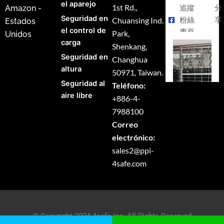
el aparejo
1st Rd.,
Amazon -
追蹤
分
Seguridad en
Chuansing Ind.
粉絲
享
Estados
el control de
專頁
Park,
Unidos
carga
Shenkang,
Seguridad en
Changhua
altura
50971, Taiwan.
Seguridad al
Teléfono:
aire libre
+886-4-
7988100
Correo
electrónico:
sales2@ppi-
4safe.com
© Copyright 2024 4safe Inc. All Rights Reserved