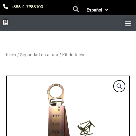
Ir
Bahasa Melayu
+886-4-7988100
Español
al
中文 (台灣)
contenido
M
Inicio
/
Seguridad en altura
/ Kit de techo