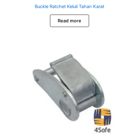
Buckle Ratchet Keluli Tahan Karat
Read more