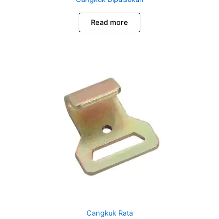
Read more
Cangkuk Rata