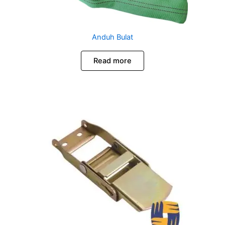
Anduh Bulat
Read more