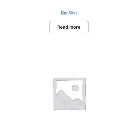
Bar Win
Read more