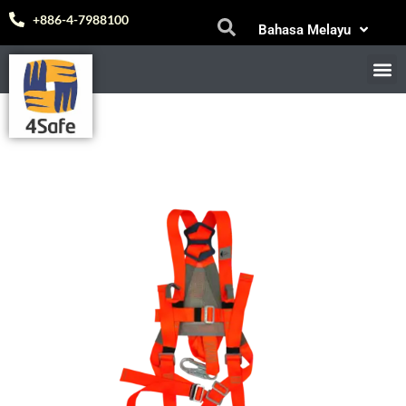
Skip
Español
+886-4-7988100
Bahasa Melayu
to
中文 (台灣)
content
M
MENGENAI
E-K
MASALA