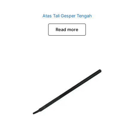
Atas Tali Gesper Tengah
Read more