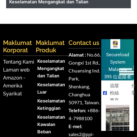
Keselamatan Mengangkat dan Talian
Maklumat
Maklumat
Contact us
Korporat
Produk
Alamat :
No.66,
Secureload
Keselamatan
Tentang Kami
System
Gongxi 1st Rd.,
Mengangkat
Malaysia
Laman web
Chuansing Ind.
dan Talian
395 位追蹤者
Amazon -
Park,
Keselamatan
Amerika
追蹤
分
Shenkang,
Luar
粉絲
享
Syarikat
Changhua
專頁
Keselamatan
50971, Taiwan.
Ketinggian
Telefon:
+886-
Keselamatan
4-7988100
Kawalan
E-mel:
Beban
sales2@ppi-