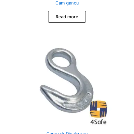
Cam gancu
Read more
Cangkuk Dipalsukan